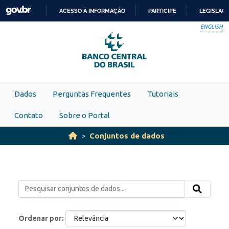
Skip to main content
ACESSO À INFORMAÇÃO
PARTICIPE
LEGISLAÇ
IR
ENGLISH
PARA
O
CONTEÚDO
Dados
Perguntas Frequentes
Tutoriais
Contato
Sobre o Portal
Conjuntos de dados
Ordenar por