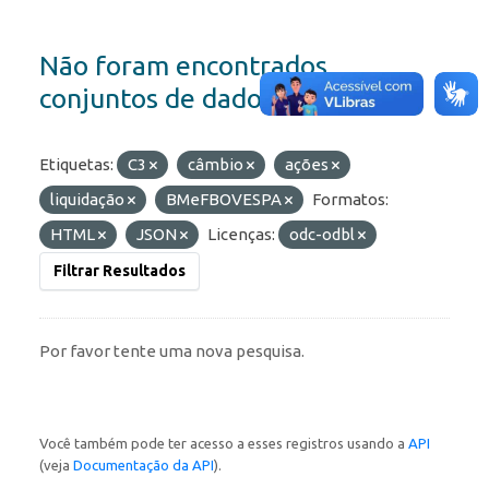
Não foram encontrados
conjuntos de dados
Etiquetas:
C3
câmbio
ações
liquidação
BMeFBOVESPA
Formatos:
HTML
JSON
Licenças:
odc-odbl
Filtrar Resultados
Por favor tente uma nova pesquisa.
Você também pode ter acesso a esses registros usando a
API
(veja
Documentação da API
).