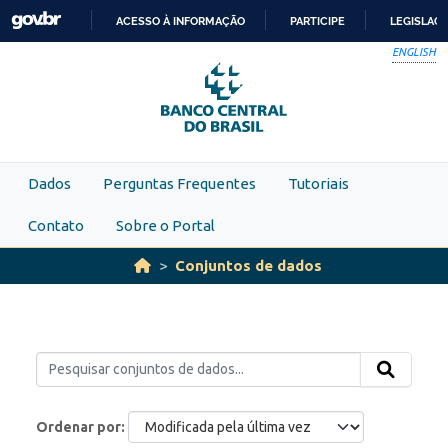
Skip to main content
ACESSO À INFORMAÇÃO
PARTICIPE
LEGISLAÇ
IR
ENGLISH
PARA
O
CONTEÚDO
Dados
Perguntas Frequentes
Tutoriais
Contato
Sobre o Portal
Conjuntos de dados
Ordenar por