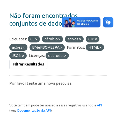
Não foram encontrados
conjuntos de dados
Etiquetas:
C3
câmbio
ativos
CIP
ações
BMeFBOVESPA
Formatos:
HTML
JSON
Licenças:
odc-odbl
Filtrar Resultados
Por favor tente uma nova pesquisa.
Você também pode ter acesso a esses registros usando a
API
(veja
Documentação da API
).