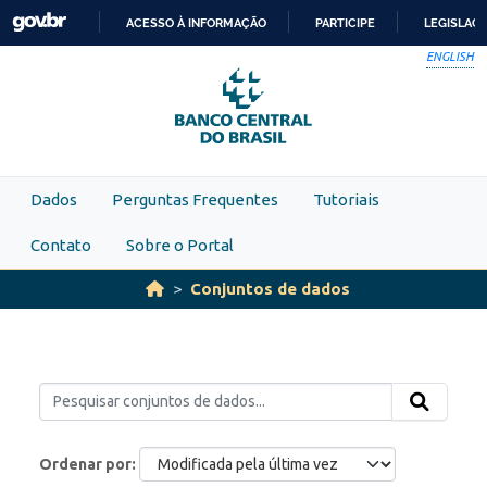
Skip to main content
ACESSO À INFORMAÇÃO
PARTICIPE
LEGISLAÇ
IR
ENGLISH
PARA
O
CONTEÚDO
Dados
Perguntas Frequentes
Tutoriais
Contato
Sobre o Portal
Conjuntos de dados
Ordenar por