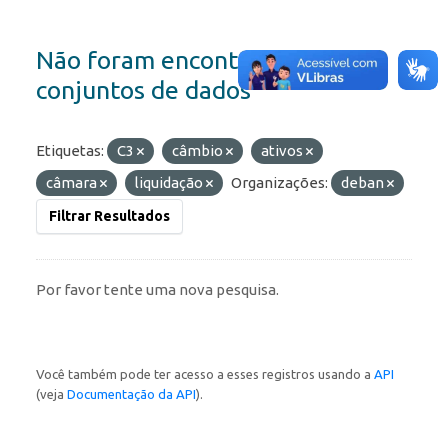
Não foram encontrados
conjuntos de dados
Etiquetas:
C3
câmbio
ativos
câmara
liquidação
Organizações:
deban
Filtrar Resultados
Por favor tente uma nova pesquisa.
Você também pode ter acesso a esses registros usando a
API
(veja
Documentação da API
).