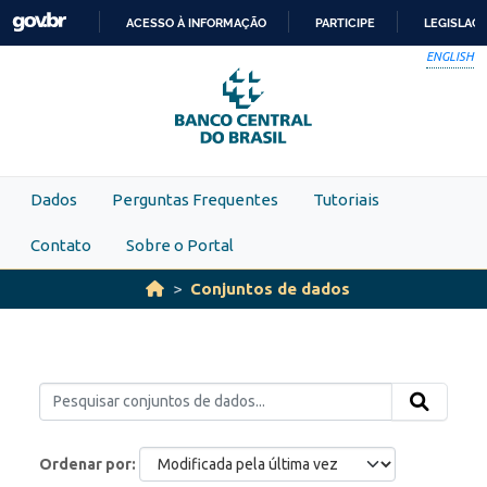
Skip to main content
ACESSO À INFORMAÇÃO
PARTICIPE
LEGISLAÇ
IR
ENGLISH
PARA
O
CONTEÚDO
Dados
Perguntas Frequentes
Tutoriais
Contato
Sobre o Portal
Conjuntos de dados
Ordenar por