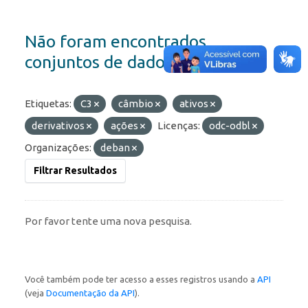
Não foram encontrados
conjuntos de dados
Etiquetas:
C3
câmbio
ativos
derivativos
ações
Licenças:
odc-odbl
Organizações:
deban
Filtrar Resultados
Por favor tente uma nova pesquisa.
Você também pode ter acesso a esses registros usando a
API
(veja
Documentação da API
).