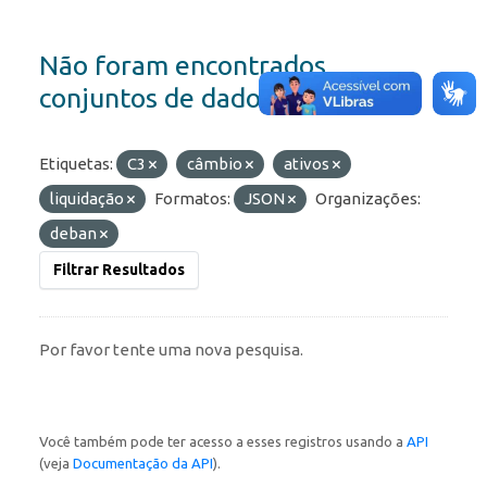
Não foram encontrados
conjuntos de dados
Etiquetas:
C3
câmbio
ativos
liquidação
Formatos:
JSON
Organizações:
deban
Filtrar Resultados
Por favor tente uma nova pesquisa.
Você também pode ter acesso a esses registros usando a
API
(veja
Documentação da API
).