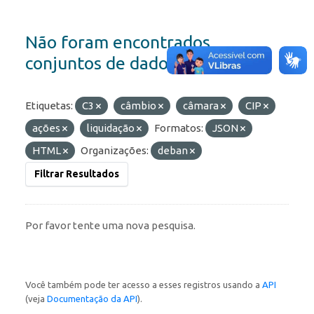
Não foram encontrados
conjuntos de dados
Etiquetas:
C3
câmbio
câmara
CIP
ações
liquidação
Formatos:
JSON
HTML
Organizações:
deban
Filtrar Resultados
Por favor tente uma nova pesquisa.
Você também pode ter acesso a esses registros usando a
API
(veja
Documentação da API
).