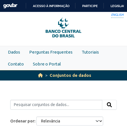
Skip to main content
ACESSO À INFORMAÇÃO
PARTICIPE
LEGISLAÇ
IR
ENGLISH
PARA
O
CONTEÚDO
Dados
Perguntas Frequentes
Tutoriais
Contato
Sobre o Portal
Conjuntos de dados
Ordenar por