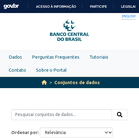
Skip to main content
ACESSO À INFORMAÇÃO
PARTICIPE
LEGISLAÇ
IR
ENGLISH
PARA
O
CONTEÚDO
Dados
Perguntas Frequentes
Tutoriais
Contato
Sobre o Portal
Conjuntos de dados
Ordenar por