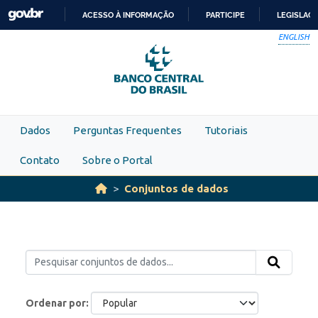
Skip to main content
ACESSO À INFORMAÇÃO
PARTICIPE
LEGISLAÇ
IR
ENGLISH
PARA
O
CONTEÚDO
Dados
Perguntas Frequentes
Tutoriais
Contato
Sobre o Portal
Conjuntos de dados
Ordenar por