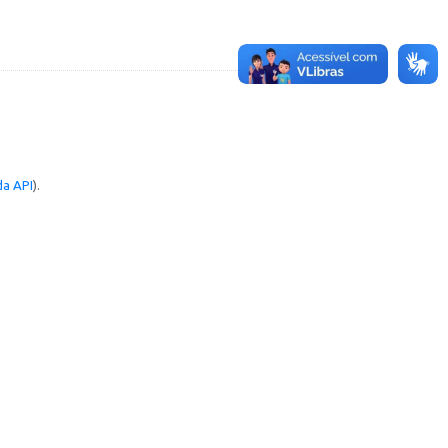
a API
).