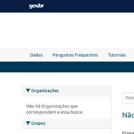
Skip to main content
Dados
Perguntas Frequentes
Tutoriais
Organizações
Não há Organizações que
correspondam a essa busca
Não
Grupos
Etiqu