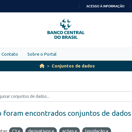
ACESSO À INFORMAÇÃO
IR
PARA
O
CONTEÚDO
Contato
Sobre o Portal
Conjuntos de dados
 foram encontrados conjuntos de dados
etas:
C3
derivativos
ações
liquidação