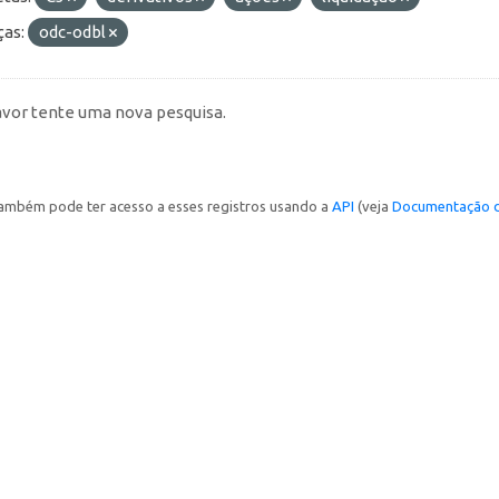
ças:
odc-odbl
avor tente uma nova pesquisa.
ambém pode ter acesso a esses registros usando a
API
(veja
Documentação d