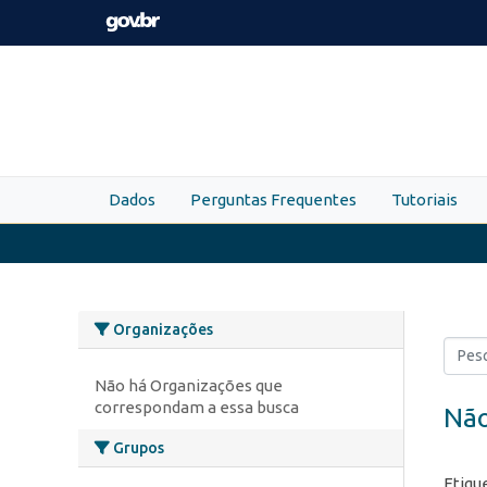
Skip to main content
Dados
Perguntas Frequentes
Tutoriais
Organizações
Não há Organizações que
correspondam a essa busca
Não
Grupos
Etiqu