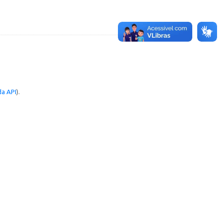
a API
).