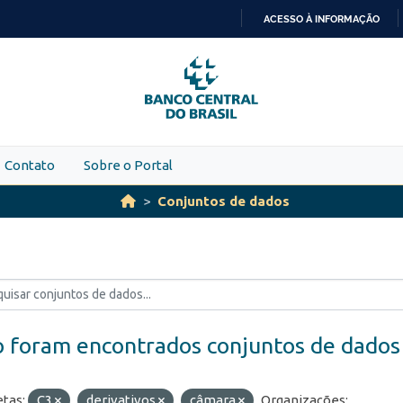
ACESSO À INFORMAÇÃO
IR
PARA
O
CONTEÚDO
Contato
Sobre o Portal
Conjuntos de dados
 foram encontrados conjuntos de dados
etas:
C3
derivativos
câmara
Organizações: