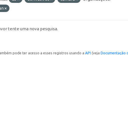
an
avor tente uma nova pesquisa.
ambém pode ter acesso a esses registros usando a
API
(veja
Documentação d