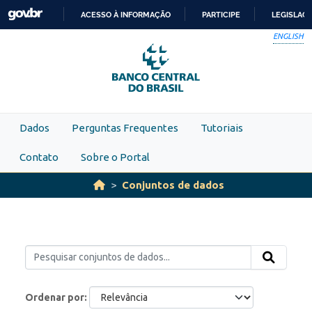
Skip to main content
ACESSO À INFORMAÇÃO
PARTICIPE
LEGISLAÇ
IR
ENGLISH
PARA
O
CONTEÚDO
Dados
Perguntas Frequentes
Tutoriais
Contato
Sobre o Portal
Conjuntos de dados
Ordenar por