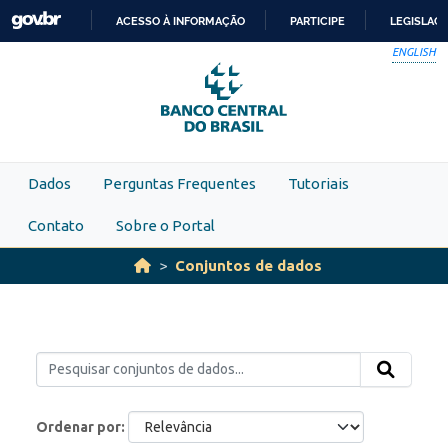
Skip to main content
ACESSO À INFORMAÇÃO
PARTICIPE
LEGISLAÇ
IR
ENGLISH
PARA
O
CONTEÚDO
Dados
Perguntas Frequentes
Tutoriais
Contato
Sobre o Portal
Conjuntos de dados
Ordenar por