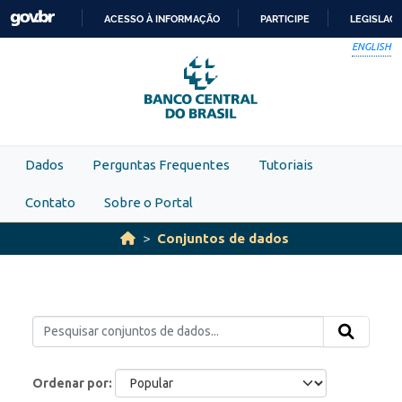
Skip to main content
ACESSO À INFORMAÇÃO
PARTICIPE
LEGISLAÇ
IR
ENGLISH
PARA
O
CONTEÚDO
Dados
Perguntas Frequentes
Tutoriais
Contato
Sobre o Portal
Conjuntos de dados
Ordenar por