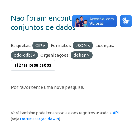
Não foram encontrados
conjuntos de dados
Etiquetas:
CIP
Formatos:
JSON
Licenças:
odc-odbl
Organizações:
deban
Filtrar Resultados
Por favor tente uma nova pesquisa.
Você também pode ter acesso a esses registros usando a
API
(veja
Documentação da API
).