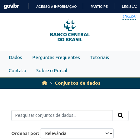
Skip to main content
ACESSO À INFORMAÇÃO
PARTICIPE
LEGISLAÇ
IR
ENGLISH
PARA
O
CONTEÚDO
Dados
Perguntas Frequentes
Tutoriais
Contato
Sobre o Portal
Conjuntos de dados
Ordenar por