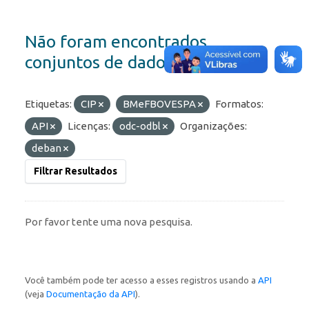
Não foram encontrados
conjuntos de dados
Etiquetas:
CIP
BMeFBOVESPA
Formatos:
API
Licenças:
odc-odbl
Organizações:
deban
Filtrar Resultados
Por favor tente uma nova pesquisa.
Você também pode ter acesso a esses registros usando a
API
(veja
Documentação da API
).