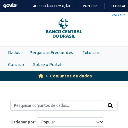
Skip to main content
ACESSO À INFORMAÇÃO
PARTICIPE
LEGISLAÇ
IR
ENGLISH
PARA
O
CONTEÚDO
Dados
Perguntas Frequentes
Tutoriais
Contato
Sobre o Portal
Conjuntos de dados
Ordenar por