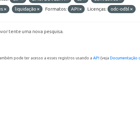
es
liquidação
Formatos:
API
Licenças:
odc-odbl
avor tente uma nova pesquisa.
ambém pode ter acesso a esses registros usando a
API
(veja
Documentação d