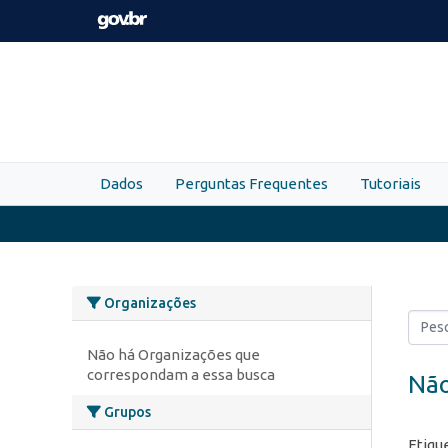
Skip to main content
Dados
Perguntas Frequentes
Tutoriais
Organizações
Não há Organizações que
correspondam a essa busca
Não
Grupos
Etiqu