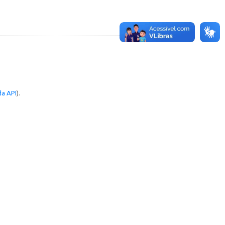
a API
).