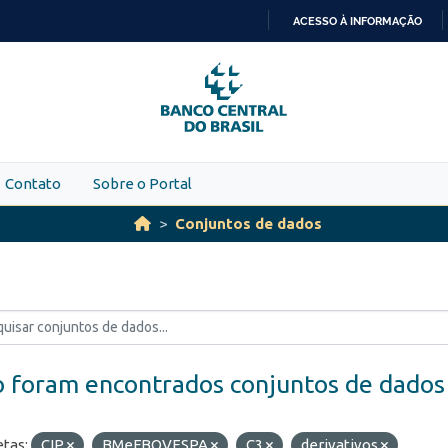
ACESSO À INFORMAÇÃO
IR
PARA
O
CONTEÚDO
Contato
Sobre o Portal
Conjuntos de dados
 foram encontrados conjuntos de dados
etas:
CIP
BMeFBOVESPA
C3
derivativos