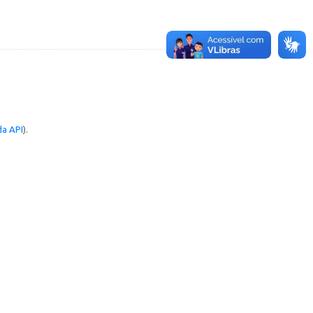
a API
).