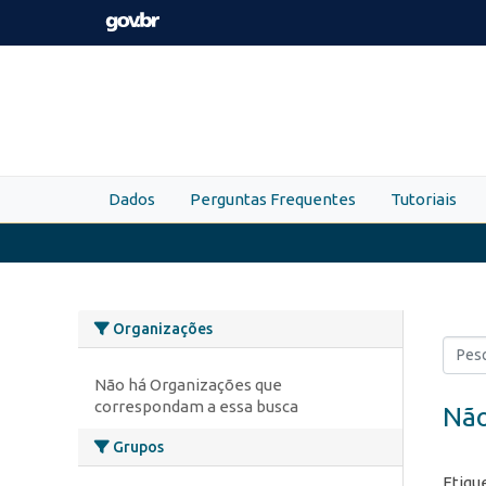
Skip to main content
Dados
Perguntas Frequentes
Tutoriais
Organizações
Não há Organizações que
correspondam a essa busca
Não
Grupos
Etiqu