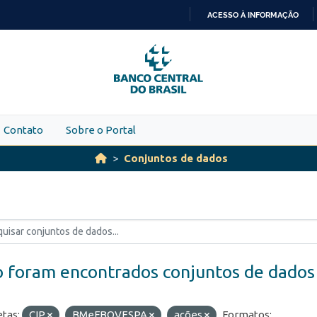
ACESSO À INFORMAÇÃO
IR
PARA
O
CONTEÚDO
Contato
Sobre o Portal
Conjuntos de dados
 foram encontrados conjuntos de dados
etas:
CIP
BMeFBOVESPA
ações
Formatos: