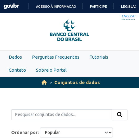
Skip to main content
ACESSO À INFORMAÇÃO
PARTICIPE
LEGISLAÇ
IR
ENGLISH
PARA
O
CONTEÚDO
Dados
Perguntas Frequentes
Tutoriais
Contato
Sobre o Portal
Conjuntos de dados
Ordenar por