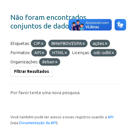
Não foram encontrados
conjuntos de dados
Etiquetas:
CIP
BMeFBOVESPA
ações
Formatos:
API
HTML
Licenças:
odc-odbl
Organizações:
deban
Filtrar Resultados
Por favor tente uma nova pesquisa.
Você também pode ter acesso a esses registros usando a
API
(veja
Documentação da API
).