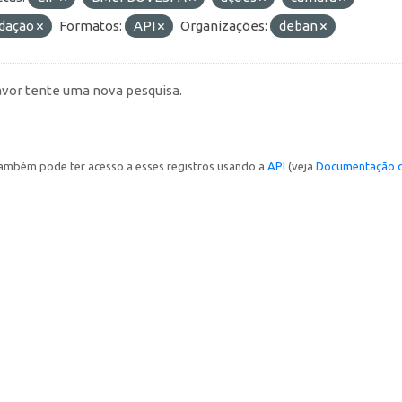
idação
Formatos:
API
Organizações:
deban
avor tente uma nova pesquisa.
ambém pode ter acesso a esses registros usando a
API
(veja
Documentação d