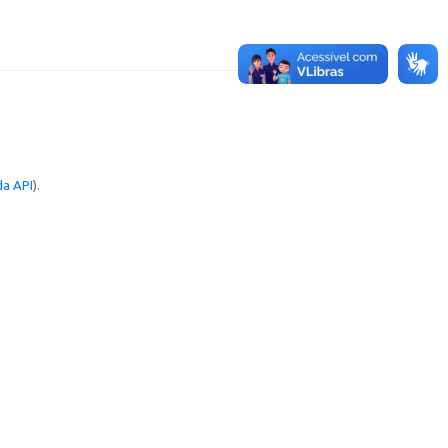
a API
).