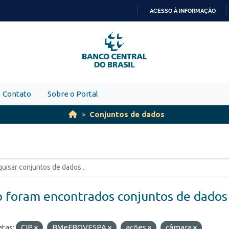
ACESSO À INFORMAÇÃO
IR
PARA
O
CONTEÚDO
Contato
Sobre o Portal
Conjuntos de dados
 foram encontrados conjuntos de dados
etas:
CIP
BMeFBOVESPA
ações
câmara