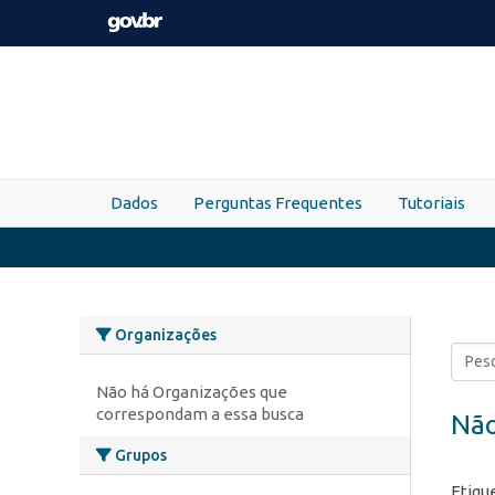
Skip to main content
Dados
Perguntas Frequentes
Tutoriais
Organizações
Não há Organizações que
correspondam a essa busca
Não
Grupos
Etiqu