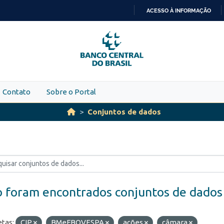
ACESSO À INFORMAÇÃO
IR
PARA
O
CONTEÚDO
Contato
Sobre o Portal
Conjuntos de dados
 foram encontrados conjuntos de dados
etas:
CIP
BMeFBOVESPA
ações
câmara