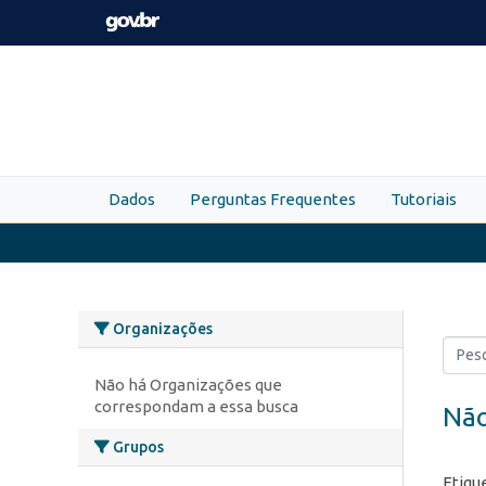
Skip to main content
Dados
Perguntas Frequentes
Tutoriais
Organizações
Não há Organizações que
correspondam a essa busca
Não
Grupos
Etiqu