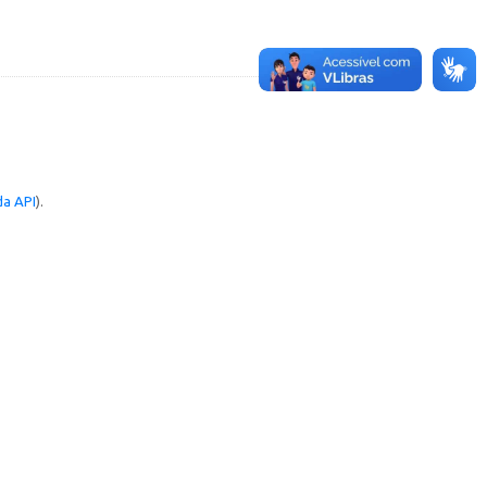
a API
).