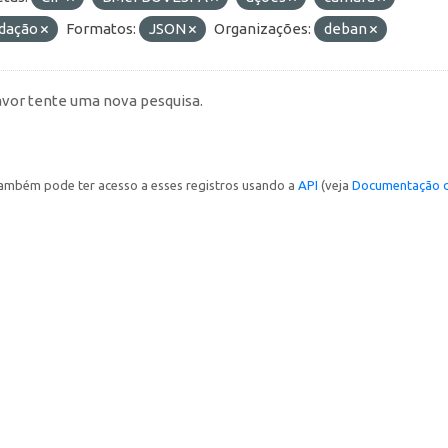
idação
Formatos:
JSON
Organizações:
deban
avor tente uma nova pesquisa.
ambém pode ter acesso a esses registros usando a
API
(veja
Documentação d