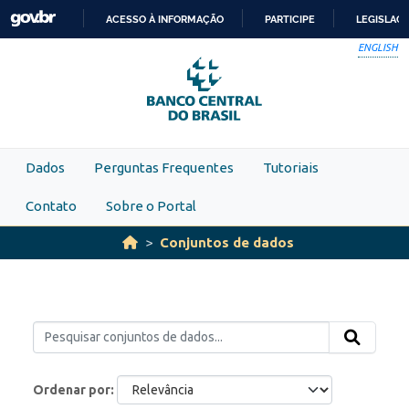
Skip to main content
ACESSO À INFORMAÇÃO
PARTICIPE
LEGISLAÇ
IR
ENGLISH
PARA
O
CONTEÚDO
Dados
Perguntas Frequentes
Tutoriais
Contato
Sobre o Portal
Conjuntos de dados
Ordenar por