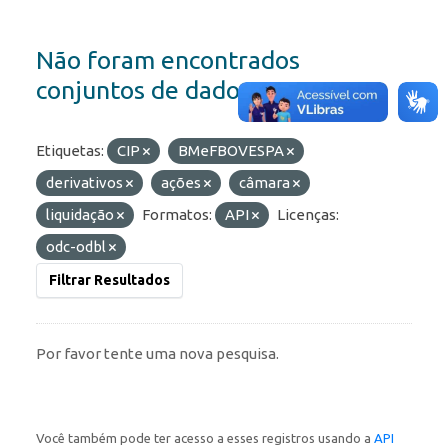
Não foram encontrados
conjuntos de dados
Etiquetas:
CIP
BMeFBOVESPA
derivativos
ações
câmara
liquidação
Formatos:
API
Licenças:
odc-odbl
Filtrar Resultados
Por favor tente uma nova pesquisa.
Você também pode ter acesso a esses registros usando a
API