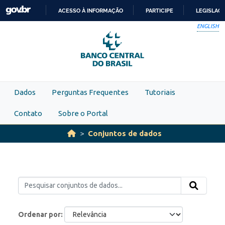
Skip to main content
ACESSO À INFORMAÇÃO
PARTICIPE
LEGISLAÇ
IR
ENGLISH
PARA
O
CONTEÚDO
Dados
Perguntas Frequentes
Tutoriais
Contato
Sobre o Portal
Conjuntos de dados
Ordenar por