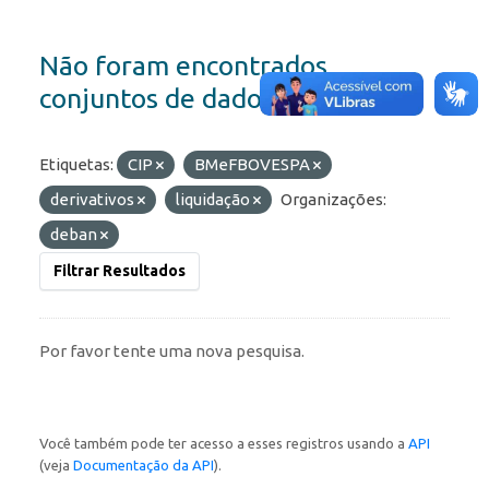
Não foram encontrados
conjuntos de dados
Etiquetas:
CIP
BMeFBOVESPA
derivativos
liquidação
Organizações:
deban
Filtrar Resultados
Por favor tente uma nova pesquisa.
Você também pode ter acesso a esses registros usando a
API
(veja
Documentação da API
).