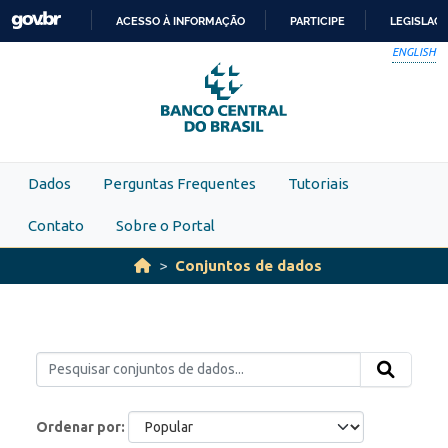
Skip to main content
ACESSO À INFORMAÇÃO
PARTICIPE
LEGISLAÇ
IR
ENGLISH
PARA
O
CONTEÚDO
Dados
Perguntas Frequentes
Tutoriais
Contato
Sobre o Portal
Conjuntos de dados
Ordenar por