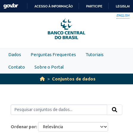
Skip to main content
ACESSO À INFORMAÇÃO
PARTICIPE
LEGISLAÇ
IR
ENGLISH
PARA
O
CONTEÚDO
Dados
Perguntas Frequentes
Tutoriais
Contato
Sobre o Portal
Conjuntos de dados
Ordenar por