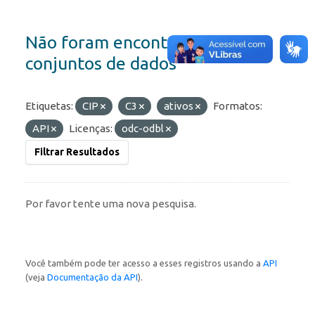
Não foram encontrados
conjuntos de dados
Etiquetas:
CIP
C3
ativos
Formatos:
API
Licenças:
odc-odbl
Filtrar Resultados
Por favor tente uma nova pesquisa.
Você também pode ter acesso a esses registros usando a
API
(veja
Documentação da API
).