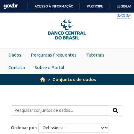
Skip to main content
ACESSO À INFORMAÇÃO
PARTICIPE
LEGISLAÇ
IR
ENGLISH
PARA
O
CONTEÚDO
Dados
Perguntas Frequentes
Tutoriais
Contato
Sobre o Portal
Conjuntos de dados
Ordenar por