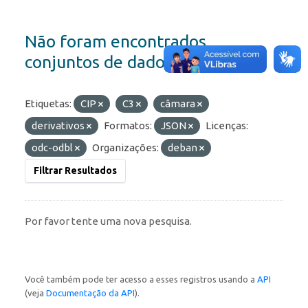
Não foram encontrados
conjuntos de dados
Etiquetas:
CIP
C3
câmara
derivativos
Formatos:
JSON
Licenças:
odc-odbl
Organizações:
deban
Filtrar Resultados
Por favor tente uma nova pesquisa.
Você também pode ter acesso a esses registros usando a
API
(veja
Documentação da API
).