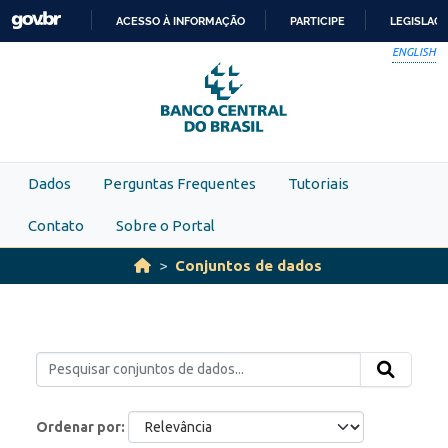
Skip to main content
ACESSO À INFORMAÇÃO
PARTICIPE
LEGISLAÇ
IR
ENGLISH
PARA
O
CONTEÚDO
Dados
Perguntas Frequentes
Tutoriais
Contato
Sobre o Portal
Conjuntos de dados
Ordenar por