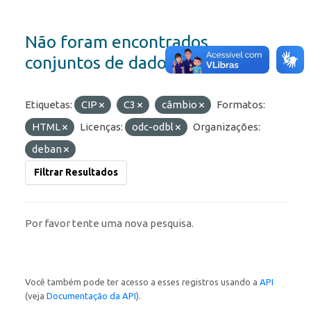
Não foram encontrados
conjuntos de dados
Etiquetas:
CIP
C3
câmbio
Formatos:
HTML
Licenças:
odc-odbl
Organizações:
deban
Filtrar Resultados
Por favor tente uma nova pesquisa.
Você também pode ter acesso a esses registros usando a
API
(veja
Documentação da API
).