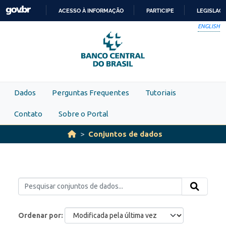
Skip to main content
ACESSO À INFORMAÇÃO
PARTICIPE
LEGISLAÇ
IR
ENGLISH
PARA
O
CONTEÚDO
Dados
Perguntas Frequentes
Tutoriais
Contato
Sobre o Portal
Conjuntos de dados
Ordenar por