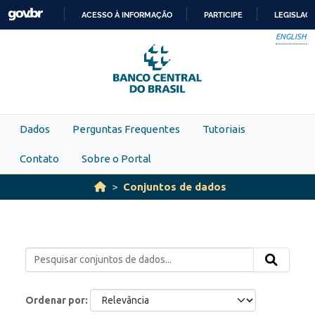
Skip to main content
ACESSO À INFORMAÇÃO
PARTICIPE
LEGISLAÇ
IR
ENGLISH
PARA
O
CONTEÚDO
Dados
Perguntas Frequentes
Tutoriais
Contato
Sobre o Portal
Conjuntos de dados
Ordenar por