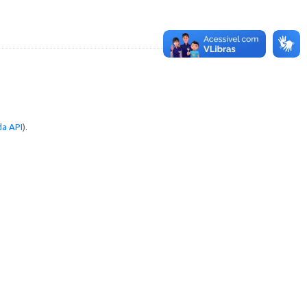
a API
).