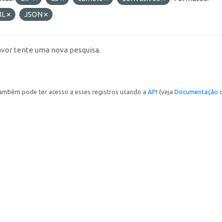
ML
JSON
avor tente uma nova pesquisa.
ambém pode ter acesso a esses registros usando a
API
(veja
Documentação d