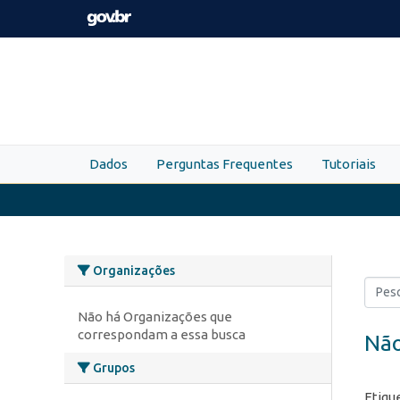
Skip to main content
Dados
Perguntas Frequentes
Tutoriais
Organizações
Não há Organizações que
correspondam a essa busca
Não
Grupos
Etiqu