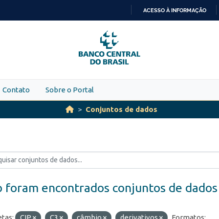
ACESSO À INFORMAÇÃO
IR
PARA
O
CONTEÚDO
Contato
Sobre o Portal
Conjuntos de dados
 foram encontrados conjuntos de dados
etas:
CIP
C3
câmbio
derivativos
Formatos: