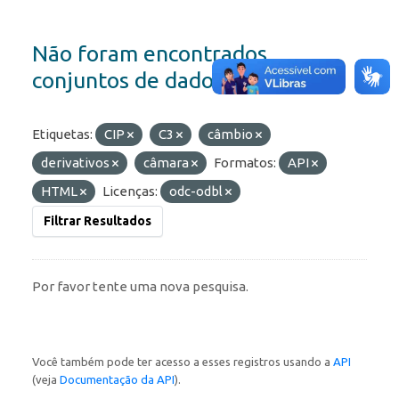
Não foram encontrados
conjuntos de dados
Etiquetas:
CIP
C3
câmbio
derivativos
câmara
Formatos:
API
HTML
Licenças:
odc-odbl
Filtrar Resultados
Por favor tente uma nova pesquisa.
Você também pode ter acesso a esses registros usando a
API
(veja
Documentação da API
).