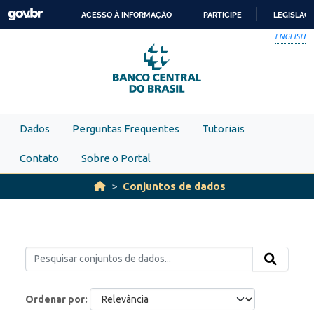
Skip to main content
ACESSO À INFORMAÇÃO
PARTICIPE
LEGISLAÇ
IR
ENGLISH
PARA
O
CONTEÚDO
Dados
Perguntas Frequentes
Tutoriais
Contato
Sobre o Portal
Conjuntos de dados
Ordenar por