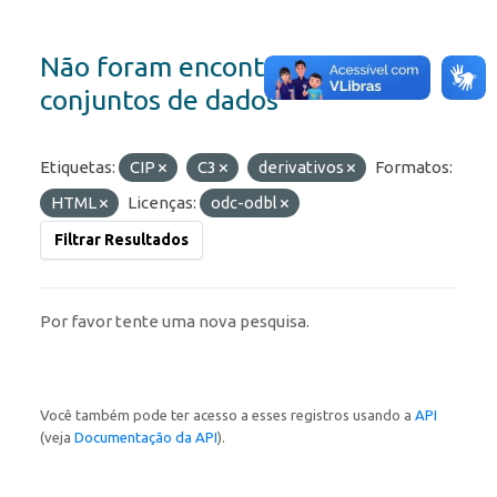
Não foram encontrados
conjuntos de dados
Etiquetas:
CIP
C3
derivativos
Formatos:
HTML
Licenças:
odc-odbl
Filtrar Resultados
Por favor tente uma nova pesquisa.
Você também pode ter acesso a esses registros usando a
API
(veja
Documentação da API
).