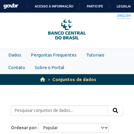
Skip to main content
ACESSO À INFORMAÇÃO
PARTICIPE
LEGISLAÇ
IR
ENGLISH
PARA
O
CONTEÚDO
Dados
Perguntas Frequentes
Tutoriais
Contato
Sobre o Portal
Conjuntos de dados
Ordenar por