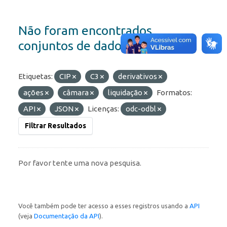
Não foram encontrados
conjuntos de dados
Etiquetas:
CIP
C3
derivativos
ações
câmara
liquidação
Formatos:
API
JSON
Licenças:
odc-odbl
Filtrar Resultados
Por favor tente uma nova pesquisa.
Você também pode ter acesso a esses registros usando a
API
(veja
Documentação da API
).