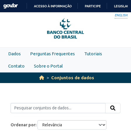
Skip to main content
ACESSO À INFORMAÇÃO
PARTICIPE
LEGISLAÇ
IR
ENGLISH
PARA
O
CONTEÚDO
Dados
Perguntas Frequentes
Tutoriais
Contato
Sobre o Portal
Conjuntos de dados
Ordenar por