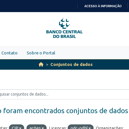
ACESSO À INFORMAÇÃO
IR
PARA
O
CONTEÚDO
Contato
Sobre o Portal
Conjuntos de dados
 foram encontrados conjuntos de dados
etas:
CIP
ações
Licenças:
odc-odbl
Organizações: