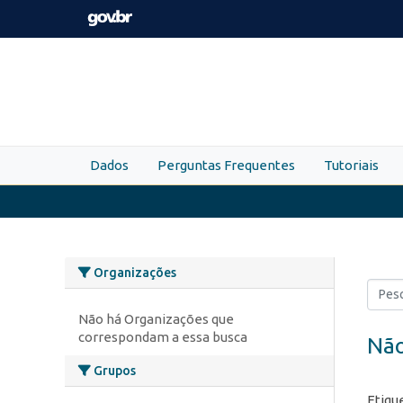
Skip to main content
Dados
Perguntas Frequentes
Tutoriais
Organizações
Não há Organizações que
correspondam a essa busca
Não
Grupos
Etiqu