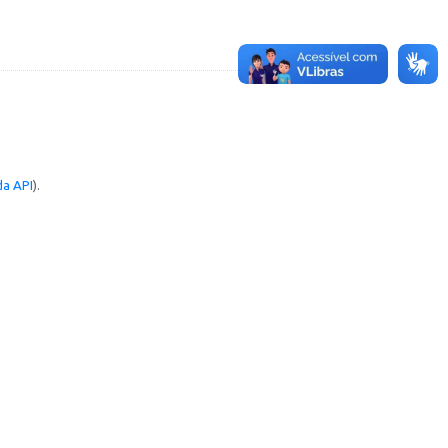
a API
).