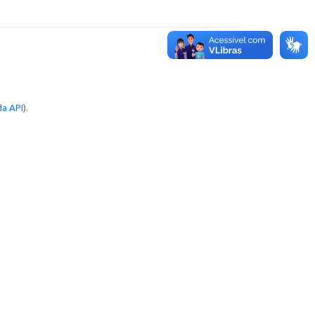
a API
).