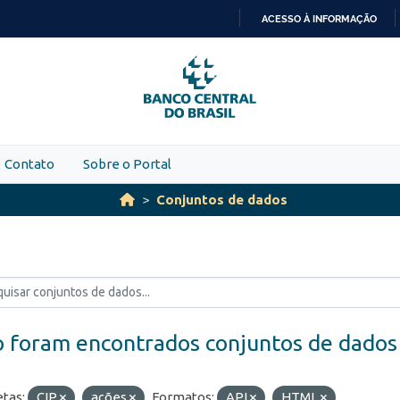
ACESSO À INFORMAÇÃO
IR
PARA
O
CONTEÚDO
Contato
Sobre o Portal
Conjuntos de dados
 foram encontrados conjuntos de dados
etas:
CIP
ações
Formatos:
API
HTML