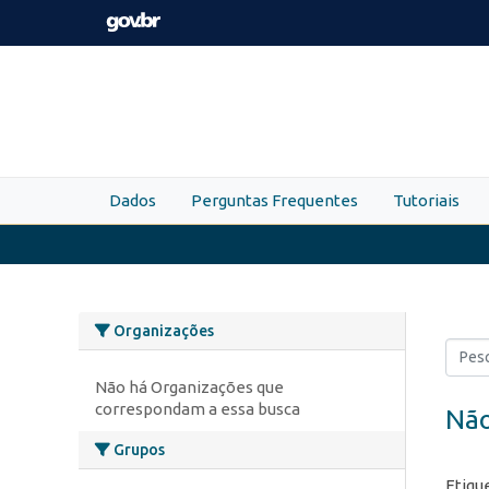
Skip to main content
Dados
Perguntas Frequentes
Tutoriais
Organizações
Não há Organizações que
correspondam a essa busca
Não
Grupos
Etiqu