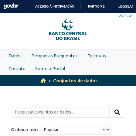
Skip to main content
ACESSO À INFORMAÇÃO
PARTICIPE
LEGISLAÇ
IR
ENGLISH
PARA
O
CONTEÚDO
Dados
Perguntas Frequentes
Tutoriais
Contato
Sobre o Portal
Conjuntos de dados
Ordenar por