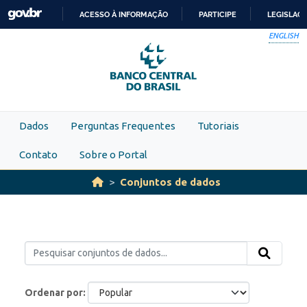
Skip to main content
ACESSO À INFORMAÇÃO
PARTICIPE
LEGISLAÇ
IR
ENGLISH
PARA
O
CONTEÚDO
Dados
Perguntas Frequentes
Tutoriais
Contato
Sobre o Portal
Conjuntos de dados
Ordenar por