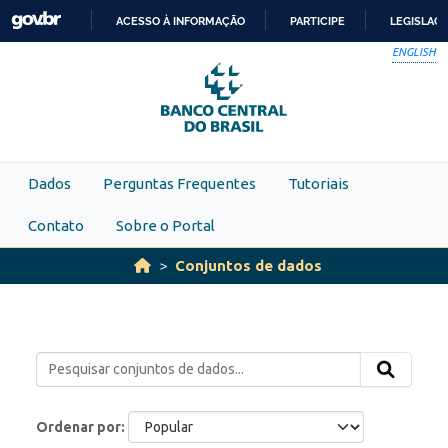
Skip to main content
ACESSO À INFORMAÇÃO
PARTICIPE
LEGISLAÇ
IR
ENGLISH
PARA
O
CONTEÚDO
Dados
Perguntas Frequentes
Tutoriais
Contato
Sobre o Portal
Conjuntos de dados
Ordenar por