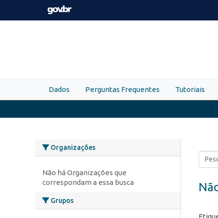
Skip to main content
Dados
Perguntas Frequentes
Tutoriais
Organizações
Não há Organizações que
correspondam a essa busca
Não
Grupos
Etiqu