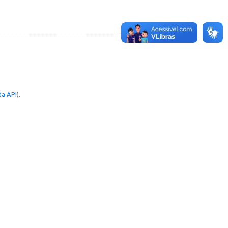
a API
).