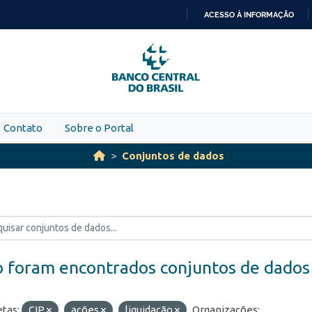
ACESSO À INFORMAÇÃO
IR
PARA
O
CONTEÚDO
Contato
Sobre o Portal
Conjuntos de dados
 foram encontrados conjuntos de dados
etas:
CIP
ações
liquidação
Organizações: