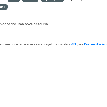
an
avor tente uma nova pesquisa.
ambém pode ter acesso a esses registros usando a
API
(veja
Documentação d