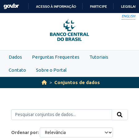
Skip to main content
ACESSO À INFORMAÇÃO
PARTICIPE
LEGISLAÇ
IR
ENGLISH
PARA
O
CONTEÚDO
Dados
Perguntas Frequentes
Tutoriais
Contato
Sobre o Portal
Conjuntos de dados
Ordenar por