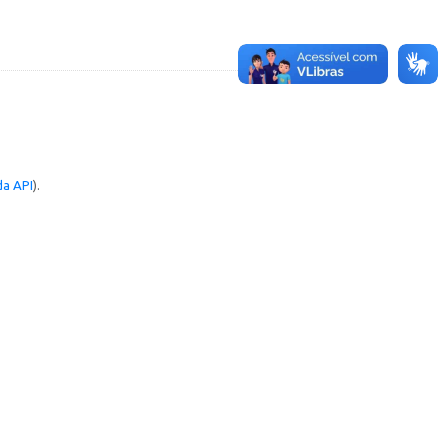
a API
).