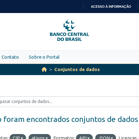
ACESSO À INFORMAÇÃO
IR
PARA
O
CONTEÚDO
Contato
Sobre o Portal
Conjuntos de dados
 foram encontrados conjuntos de dados
etas:
CIP
ativos
Formatos:
API
JSON
Licenças: