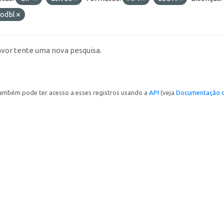
-odbl
avor tente uma nova pesquisa.
ambém pode ter acesso a esses registros usando a
API
(veja
Documentação d