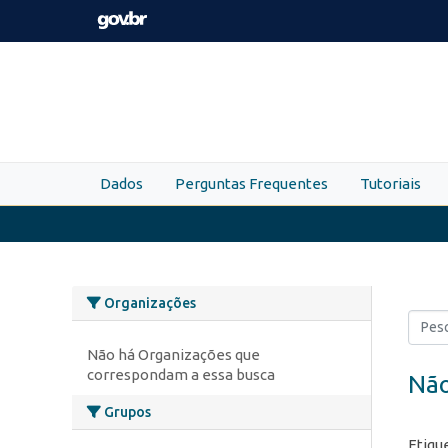
Skip to main content
Dados
Perguntas Frequentes
Tutoriais
Organizações
Não há Organizações que
correspondam a essa busca
Não
Grupos
Etiqu