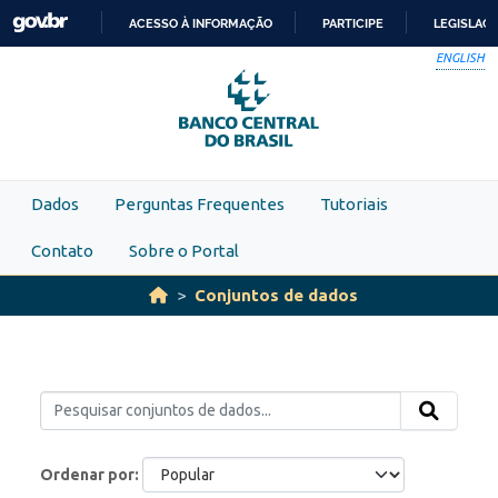
Skip to main content
ACESSO À INFORMAÇÃO
PARTICIPE
LEGISLAÇ
IR
ENGLISH
PARA
O
CONTEÚDO
Dados
Perguntas Frequentes
Tutoriais
Contato
Sobre o Portal
Conjuntos de dados
Ordenar por