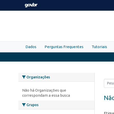
Skip to main content
Dados
Perguntas Frequentes
Tutoriais
Organizações
Não há Organizações que
correspondam a essa busca
Não
Grupos
Etiqu