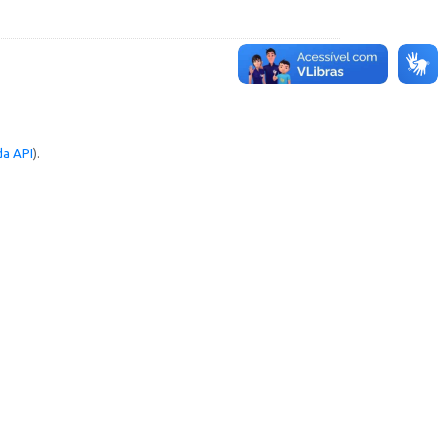
a API
).