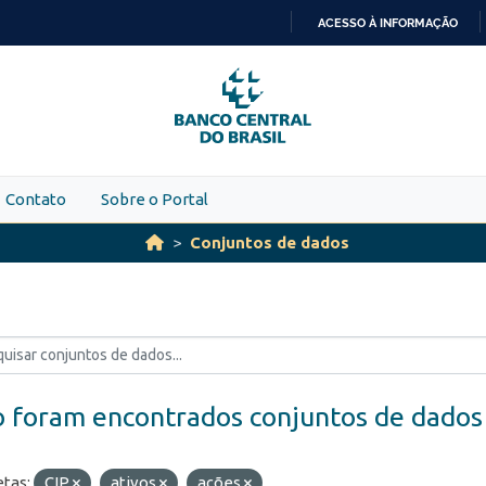
ACESSO À INFORMAÇÃO
IR
PARA
O
CONTEÚDO
Contato
Sobre o Portal
Conjuntos de dados
 foram encontrados conjuntos de dados
etas:
CIP
ativos
ações