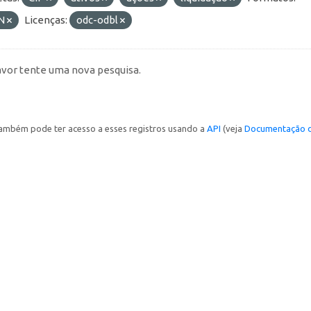
N
Licenças:
odc-odbl
avor tente uma nova pesquisa.
ambém pode ter acesso a esses registros usando a
API
(veja
Documentação d