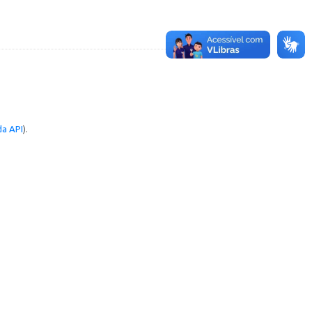
a API
).