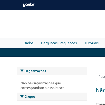
Skip to main content
Dados
Perguntas Frequentes
Tutoriais
Organizações
Não há Organizações que
correspondam a essa busca
Não
Grupos
Etiqu