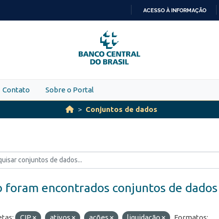
ACESSO À INFORMAÇÃO
IR
PARA
O
CONTEÚDO
Contato
Sobre o Portal
Conjuntos de dados
 foram encontrados conjuntos de dados
etas:
CIP
ativos
ações
liquidação
Formatos: