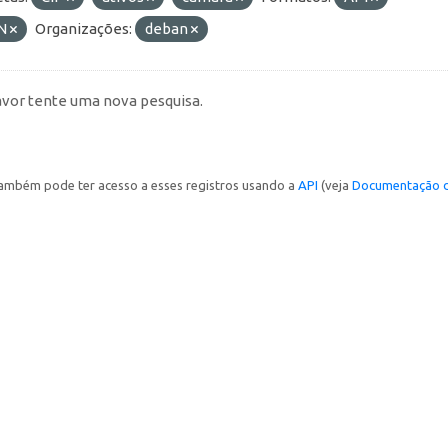
N
Organizações:
deban
avor tente uma nova pesquisa.
ambém pode ter acesso a esses registros usando a
API
(veja
Documentação d