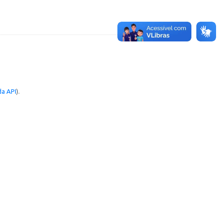
a API
).