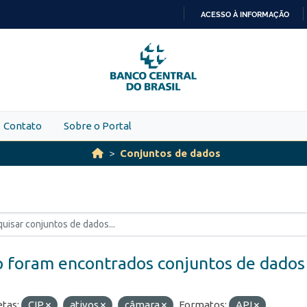
ACESSO À INFORMAÇÃO
IR
PARA
O
CONTEÚDO
Contato
Sobre o Portal
Conjuntos de dados
 foram encontrados conjuntos de dados
etas:
CIP
ativos
câmara
Formatos:
API