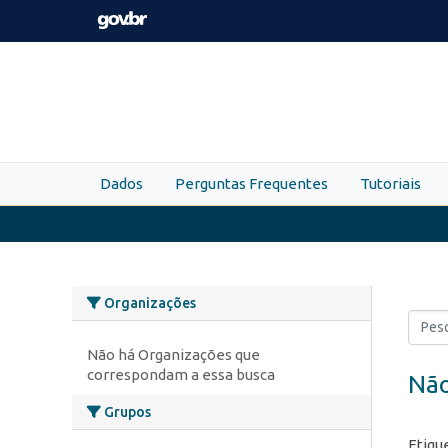
Skip to main content
Dados
Perguntas Frequentes
Tutoriais
Organizações
Não há Organizações que
correspondam a essa busca
Não
Grupos
Etiqu