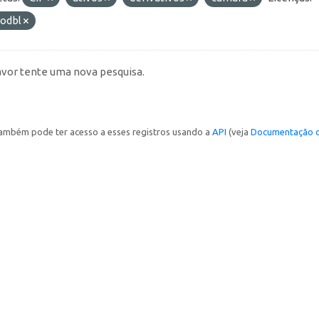
-odbl
avor tente uma nova pesquisa.
ambém pode ter acesso a esses registros usando a
API
(veja
Documentação d