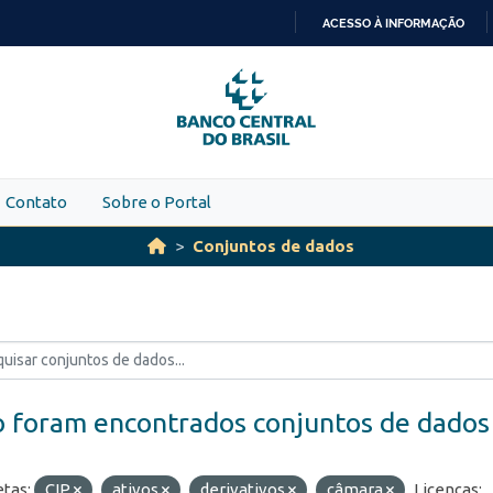
ACESSO À INFORMAÇÃO
IR
PARA
O
CONTEÚDO
Contato
Sobre o Portal
Conjuntos de dados
 foram encontrados conjuntos de dados
etas:
CIP
ativos
derivativos
câmara
Licenças: