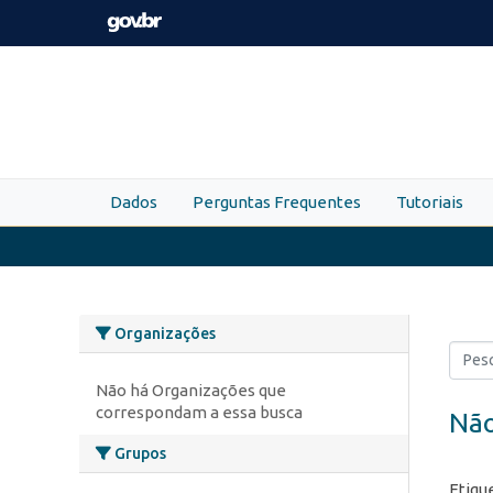
Skip to main content
Dados
Perguntas Frequentes
Tutoriais
Organizações
Não há Organizações que
correspondam a essa busca
Não
Grupos
Etiqu