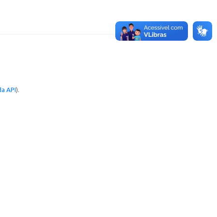
a API
).