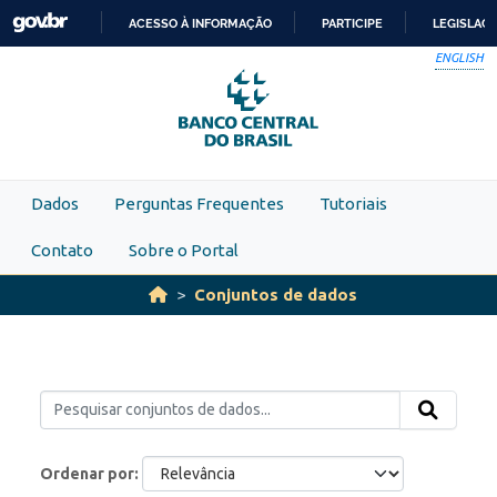
Skip to main content
ACESSO À INFORMAÇÃO
PARTICIPE
LEGISLAÇ
IR
ENGLISH
PARA
O
CONTEÚDO
Dados
Perguntas Frequentes
Tutoriais
Contato
Sobre o Portal
Conjuntos de dados
Ordenar por