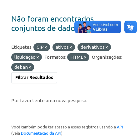
Não foram encontrados
conjuntos de dados
Etiquetas:
CIP
ativos
derivativos
liquidação
Formatos:
HTML
Organizações:
deban
Filtrar Resultados
Por favor tente uma nova pesquisa.
Você também pode ter acesso a esses registros usando a
API
(veja
Documentação da API
).