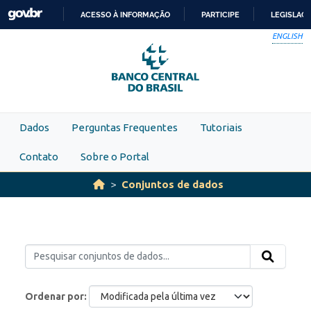
Skip to main content
ACESSO À INFORMAÇÃO
PARTICIPE
LEGISLAÇ
IR
ENGLISH
PARA
O
CONTEÚDO
Dados
Perguntas Frequentes
Tutoriais
Contato
Sobre o Portal
Conjuntos de dados
Ordenar por