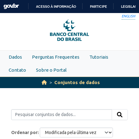
Skip to main content
ACESSO À INFORMAÇÃO
PARTICIPE
LEGISLAÇ
IR
ENGLISH
PARA
O
CONTEÚDO
Dados
Perguntas Frequentes
Tutoriais
Contato
Sobre o Portal
Conjuntos de dados
Ordenar por