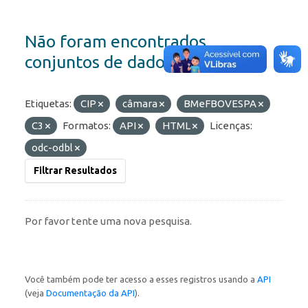
Não foram encontrados
conjuntos de dados
Etiquetas:
CIP
câmara
BMeFBOVESPA
C3
Formatos:
API
HTML
Licenças:
odc-odbl
Filtrar Resultados
Por favor tente uma nova pesquisa.
Você também pode ter acesso a esses registros usando a
API
(veja
Documentação da API
).