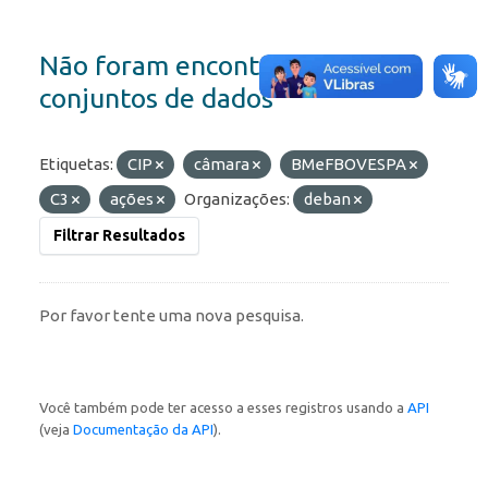
Não foram encontrados
conjuntos de dados
Etiquetas:
CIP
câmara
BMeFBOVESPA
C3
ações
Organizações:
deban
Filtrar Resultados
Por favor tente uma nova pesquisa.
Você também pode ter acesso a esses registros usando a
API
(veja
Documentação da API
).