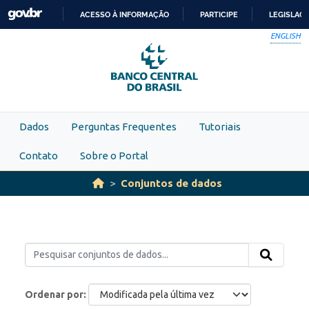
Skip to main content
ACESSO À INFORMAÇÃO
PARTICIPE
LEGISLAÇ
IR
ENGLISH
PARA
O
CONTEÚDO
Dados
Perguntas Frequentes
Tutoriais
Contato
Sobre o Portal
Conjuntos de dados
Ordenar por